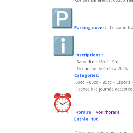
Rue des Différends, 08230 Taill
Parking ouvert:
Le samedi à
Inscriptions :
Samedi de 18h à 19h;
Dimanche de 6h45 à 7h45.
Catégories:
50cc – 65cc – 85cc – Espoirs – Ladies – 
(licence à la journée acceptée dans 
Horaire :
Voir l’horaire
Entrée: 10€
Notre prochain rendez-vous :