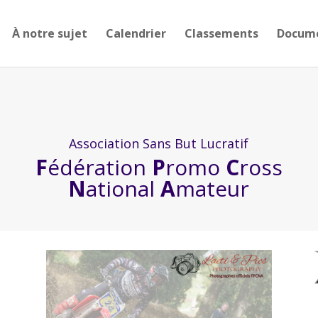
À notre sujet
Calendrier
Classements
Docum
Association Sans But Lucratif
F
édération
P
romo
C
ross
N
ational
A
mateur